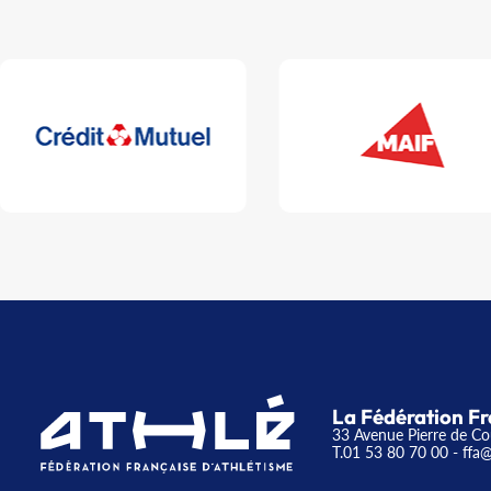
La Fédération Fr
33 Avenue Pierre de Co
T.01 53 80 70 00
- ffa@