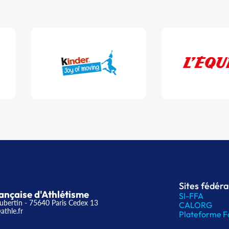
Sites fédér
ançaise d'Athlétisme
SI-FFA
ubertin - 75640 Paris Cedex 13
CALORG
athle.fr
Plateforme F