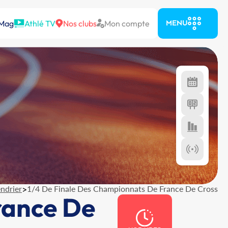
 Mag
Athlé TV
Nos clubs
Mon compte
MENU
ndrier
>
1/4 De Finale Des Championnats De France De Cross
rance De