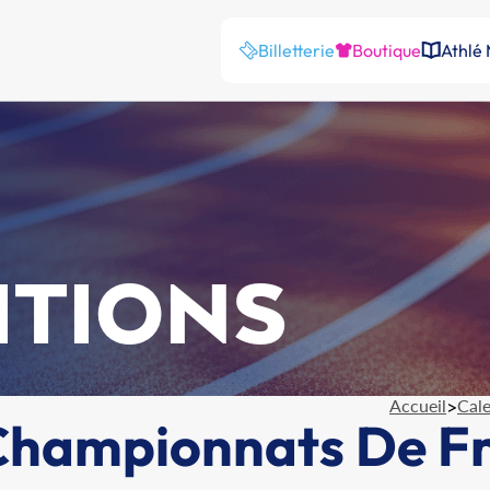
Billetterie
Boutique
Athlé
ITIONS
Accueil
>
Cale
 Championnats De F