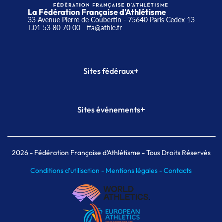
La Fédération Française d'Athlétisme
33 Avenue Pierre de Coubertin - 75640 Paris Cedex 13
T.01 53 80 70 00
- ffa@athle.fr
+
Sites fédéraux
SI-FFA
CALORG
+
Sites événements
Plateforme Formation
Meeting de Paris
Meeting de Paris indoor
MAIF Ekiden de Paris
2026
- Fédération Française d'Athlétisme - Tous Droits Réservés
Conditions d'utilisation -
Mentions légales -
Contacts