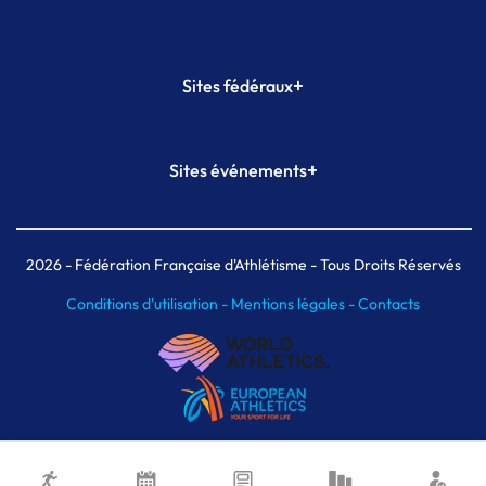
+
Sites fédéraux
SI-FFA
CALORG
+
Sites événements
Plateforme Formation
Meeting de Paris
Meeting de Paris indoor
MAIF Ekiden de Paris
2026
- Fédération Française d'Athlétisme - Tous Droits Réservés
Conditions d'utilisation -
Mentions légales -
Contacts