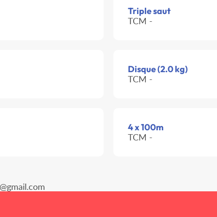
Triple saut
TCM -
Disque (2.0 kg)
TCM -
4 x 100m
TCM -
s@gmail.com