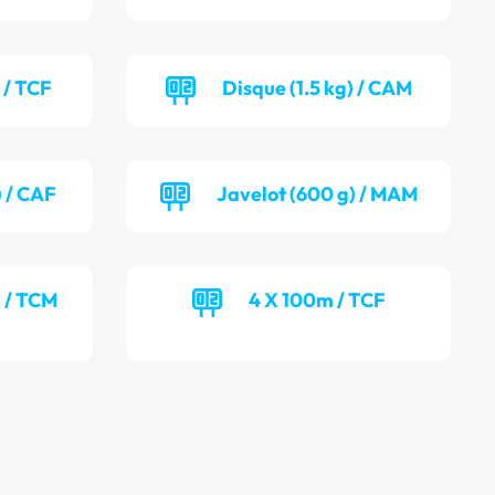
 / TCF
Disque (1.5 kg) / CAM
) / CAF
Javelot (600 g) / MAM
) / TCM
4 X 100m / TCF