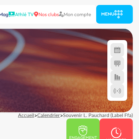
 Mag
Athlé TV
Nos clubs
Mon compte
MENU
Accueil
>
Calendrier
>
Souvenir L. Pauchard (Label Ffa)
ENGAGEMENT