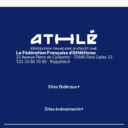
La Fédération Française d'Athlétisme
33 Avenue Pierre de Coubertin - 75640 Paris Cedex 13
T.01 53 80 70 00
- ffa@athle.fr
+
Sites fédéraux
SI-FFA
CALORG
+
Sites événements
Plateforme Formation
Meeting de Paris
Meeting de Paris indoor