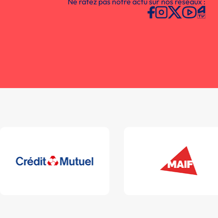
Ne ratez pas notre actu sur nos réseaux :