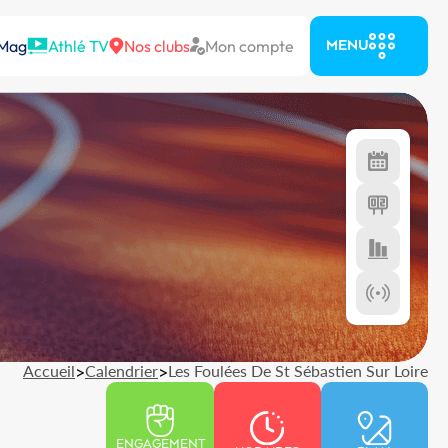
 Mag
Athlé TV
Nos clubs
Mon compte
MENU
Accueil
>
Calendrier
>
Les Foulées De St Sébastien Sur Loire
ENGAGEMENT