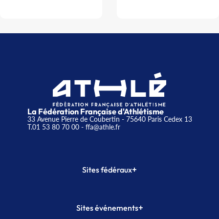
La Fédération Française d'Athlétisme
33 Avenue Pierre de Coubertin - 75640 Paris Cedex 13
T.01 53 80 70 00
- ffa@athle.fr
+
Sites fédéraux
SI-FFA
CALORG
+
Sites événements
Plateforme Formation