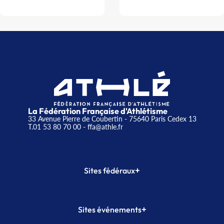
La Fédération Française d'Athlétisme
33 Avenue Pierre de Coubertin - 75640 Paris Cedex 13
T.01 53 80 70 00
- ffa@athle.fr
+
Sites fédéraux
SI-FFA
CALORG
+
Sites événements
Plateforme Formation