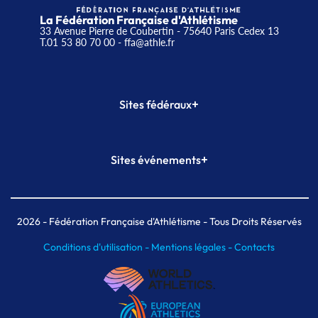
La Fédération Française d'Athlétisme
33 Avenue Pierre de Coubertin - 75640 Paris Cedex 13
T.01 53 80 70 00
- ffa@athle.fr
+
Sites fédéraux
SI-FFA
CALORG
+
Sites événements
Plateforme Formation
Meeting de Paris
Meeting de Paris indoor
MAIF Ekiden de Paris
2026
- Fédération Française d'Athlétisme - Tous Droits Réservés
Conditions d'utilisation -
Mentions légales -
Contacts