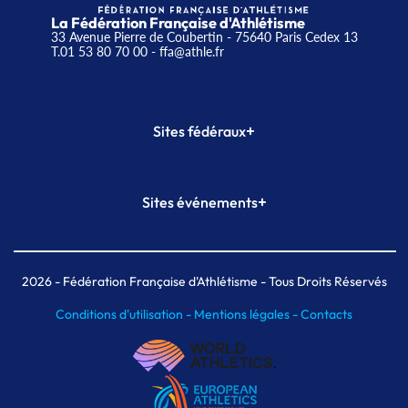
La Fédération Française d'Athlétisme
33 Avenue Pierre de Coubertin - 75640 Paris Cedex 13
T.01 53 80 70 00
- ffa@athle.fr
+
Sites fédéraux
SI-FFA
CALORG
+
Sites événements
Plateforme Formation
Meeting de Paris
Meeting de Paris indoor
MAIF Ekiden de Paris
2026
- Fédération Française d'Athlétisme - Tous Droits Réservés
Conditions d'utilisation -
Mentions légales -
Contacts