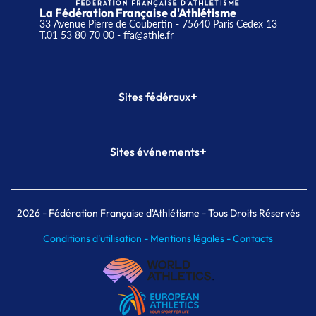
La Fédération Française d'Athlétisme
33 Avenue Pierre de Coubertin - 75640 Paris Cedex 13
T.01 53 80 70 00
- ffa@athle.fr
+
Sites fédéraux
SI-FFA
CALORG
+
Sites événements
Plateforme Formation
Meeting de Paris
Meeting de Paris indoor
MAIF Ekiden de Paris
2026
- Fédération Française d'Athlétisme - Tous Droits Réservés
Conditions d'utilisation -
Mentions légales -
Contacts