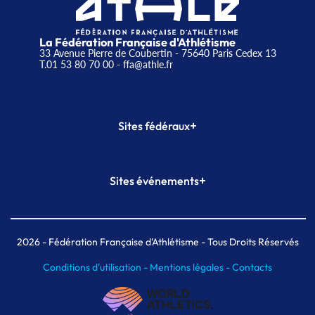
La Fédération Française d'Athlétisme
33 Avenue Pierre de Coubertin - 75640 Paris Cedex 13
T.01 53 80 70 00
- ffa@athle.fr
+
Sites fédéraux
SI-FFA
CALORG
+
Sites événements
Plateforme Formation
Meeting de Paris
Meeting de Paris indoor
MAIF Ekiden de Paris
2026
- Fédération Française d'Athlétisme - Tous Droits Réservés
Conditions d'utilisation -
Mentions légales -
Contacts