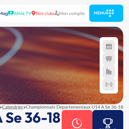
 Mag
Athlé TV
Nos clubs
Mon compte
MENU
>
Calendrier
>
Championnats Departementaux U14 A Se 36-18
 Se 36-18