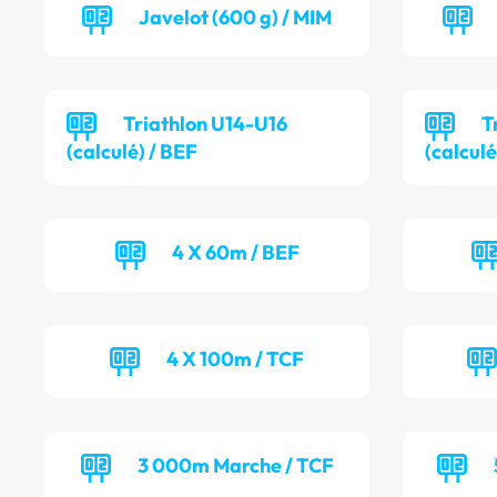
Javelot (600 g) / MIM
Triathlon U14-U16
T
(calculé) / BEF
(calcul
4 X 60m / BEF
4 X 100m / TCF
3 000m Marche / TCF