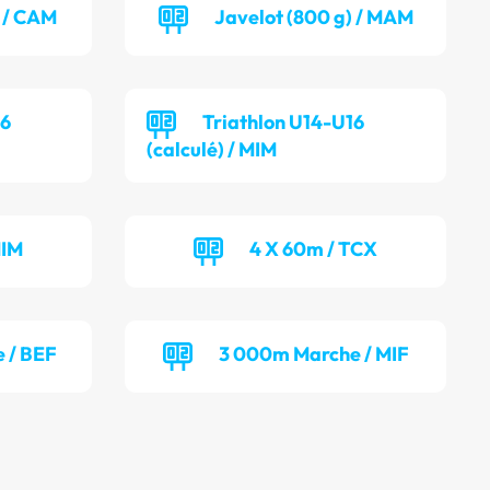
) / CAM
Javelot (800 g) / MAM
16
Triathlon U14-U16
(calculé) / MIM
MIM
4 X 60m / TCX
 / BEF
3 000m Marche / MIF