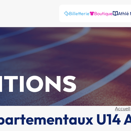
Billetterie
Boutique
Athlé
ITIONS
Accueil
artementaux U14 A