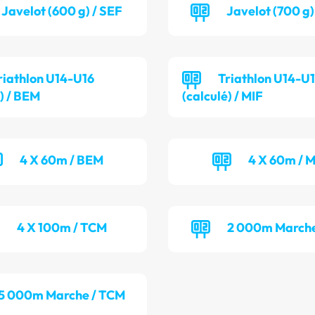
Javelot (600 g) / SEF
Javelot (700 g
riathlon U14-U16
Triathlon U14-U
é) / BEM
(calculé) / MIF
4 X 60m / BEM
4 X 60m / 
4 X 100m / TCM
2 000m Marche
5 000m Marche / TCM