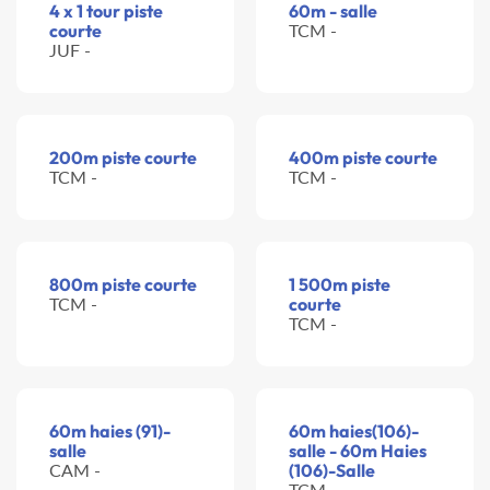
4 x 1 tour piste
60m - salle
courte
TCM -
JUF -
200m piste courte
400m piste courte
TCM -
TCM -
800m piste courte
1 500m piste
TCM -
courte
TCM -
60m haies (91)-
60m haies(106)-
salle
salle - 60m Haies
CAM -
(106)-Salle
TCM -