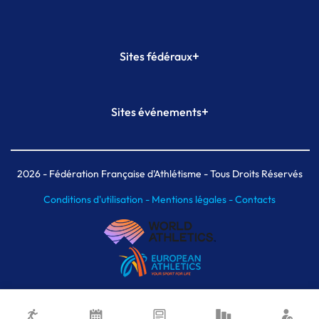
+
Sites fédéraux
SI-FFA
CALORG
+
Sites événements
Plateforme Formation
Meeting de Paris
Meeting de Paris indoor
MAIF Ekiden de Paris
2026
- Fédération Française d'Athlétisme - Tous Droits Réservés
Conditions d'utilisation -
Mentions légales -
Contacts