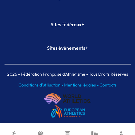
+
Sites fédéraux
SI-FFA
CALORG
+
Sites événements
Plateforme Formation
Meeting de Paris
Meeting de Paris indoor
MAIF Ekiden de Paris
2026
- Fédération Française d'Athlétisme - Tous Droits Réservés
Conditions d'utilisation -
Mentions légales -
Contacts