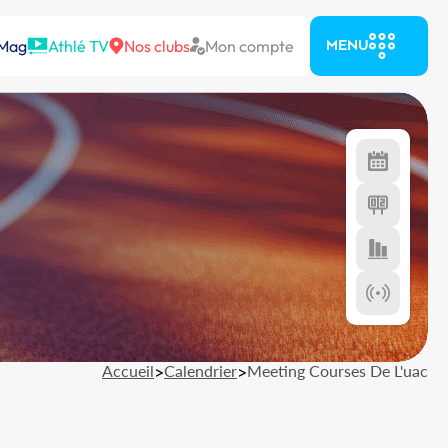
 Mag
Athlé TV
Nos clubs
Mon compte
MENU
Accueil
>
Calendrier
>
Meeting Courses De L'uac