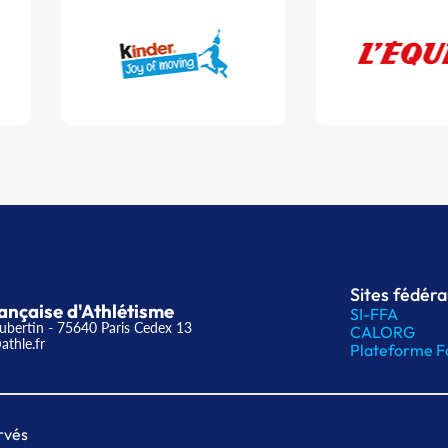
Sites fédér
ançaise d'Athlétisme
SI-FFA
ubertin - 75640 Paris Cedex 13
CALORG
athle.fr
Plateforme F
rvés