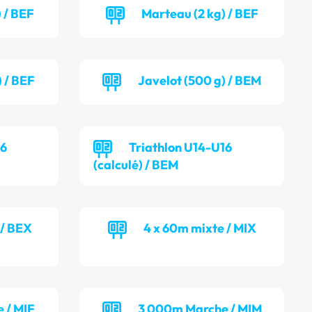
 / BEF
Marteau (2 kg) / BEF
) / BEF
Javelot (500 g) / BEM
16
Triathlon U14-U16
(calculé) / BEM
 / BEX
4 x 60m mixte / MIX
 / MIF
3 000m Marche / MIM