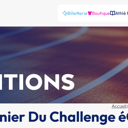
Billetterie
Boutique
Athlé
ITIONS
Accueil
nier Du Challenge é