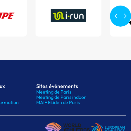
aux
Sites événements
Meeting de Paris
Meeting de Paris indoor
ormation
MAIF Ekiden de Paris