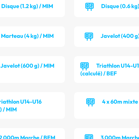
Disque (1.2 kg) / MIM
Disque (0.6 kg)
Marteau (4 kg) / MIM
Javelot (400 g
Javelot (600 g) / MIM
Triathlon U14-U
(calculé) / BEF
riathlon U14-U16
4 x 60m mixte
) / MIM
2 000m Marche / BEM
3 000m Marche