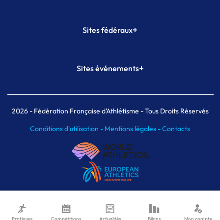
+
Sites fédéraux
SI-FFA
CALORG
+
Sites événements
Plateforme Formation
Meeting de Paris
Meeting de Paris indoor
MAIF Ekiden de Paris
2026
- Fédération Française d'Athlétisme - Tous Droits Réservés
Conditions d'utilisation -
Mentions légales -
Contacts
Pratiques
Compétitions
Actualités
Bilans
Mon compte