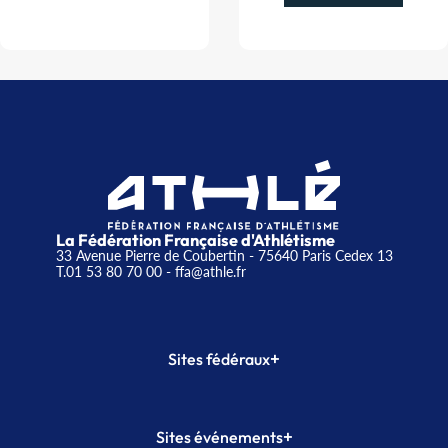
La Fédération Française d'Athlétisme
33 Avenue Pierre de Coubertin - 75640 Paris Cedex 13
T.01 53 80 70 00
- ffa@athle.fr
+
Sites fédéraux
SI-FFA
CALORG
+
Sites événements
Plateforme Formation