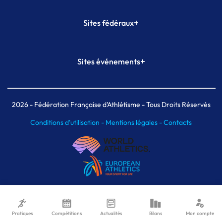
+
Sites fédéraux
SI-FFA
CALORG
+
Sites événements
Plateforme Formation
Meeting de Paris
Meeting de Paris indoor
MAIF Ekiden de Paris
2026
- Fédération Française d'Athlétisme - Tous Droits Réservés
Conditions d'utilisation -
Mentions légales -
Contacts
Pratiques
Compétitions
Actualités
Bilans
Mon compte