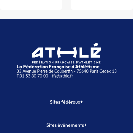
La Fédération Française d'Athlétisme
33 Avenue Pierre de Coubertin - 75640 Paris Cedex 13
T.01 53 80 70 00
- ffa@athle.fr
+
Sites fédéraux
SI-FFA
CALORG
+
Sites événements
Plateforme Formation