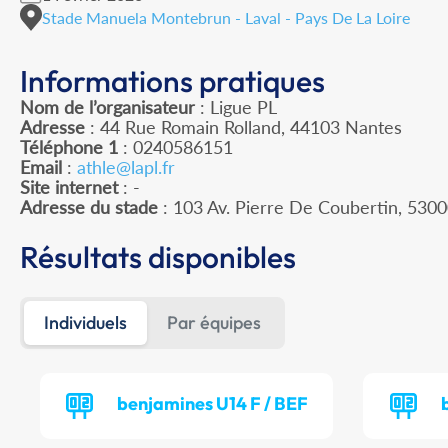
Stade Manuela Montebrun - Laval - Pays De La Loire
Informations pratiques
Nom de l’organisateur
: Ligue PL
Adresse
: 44 Rue Romain Rolland, 44103 Nantes
Téléphone 1
: 0240586151
Email
:
athle@lapl.fr
Site internet
: -
Adresse du stade
: 103 Av. Pierre De Coubertin, 530
Résultats disponibles
Individuels
Par équipes
benjamines U14 F / BEF