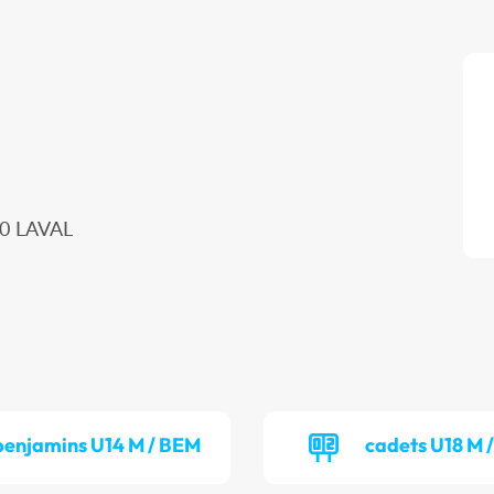
00 LAVAL
benjamins U14 M / BEM
cadets U18 M 