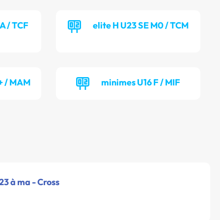
MA / TCF
elite H U23 SE M0 / TCM
 + / MAM
minimes U16 F / MIF
u23 à ma - Cross