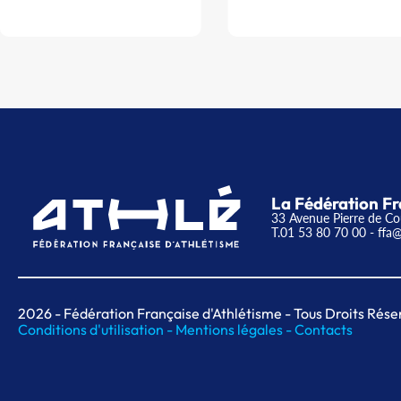
La Fédération Fr
33 Avenue Pierre de Co
T.01 53 80 70 00
- ffa@
2026
- Fédération Française d'Athlétisme - Tous Droits Rése
Conditions d'utilisation -
Mentions légales -
Contacts