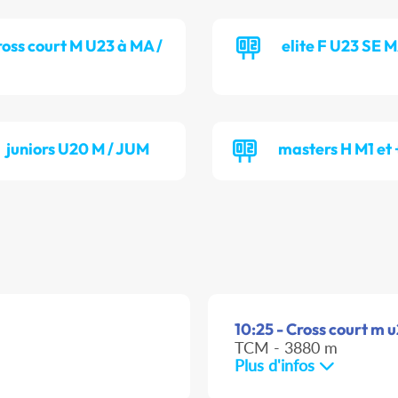
ross court M U23 à MA /
elite F U23 SE 
juniors U20 M / JUM
masters H M1 et
10:25 - Cross court m 
TCM - 3880 m
Plus d'infos