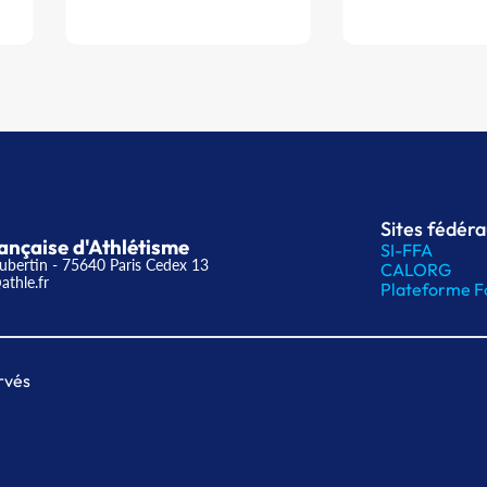
Sites fédér
ançaise d'Athlétisme
SI-FFA
ubertin - 75640 Paris Cedex 13
CALORG
athle.fr
Plateforme F
rvés