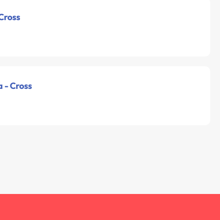
 Cross
a - Cross