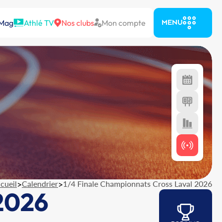
 Mag
Athlé TV
Nos clubs
Mon compte
MENU
cueil
>
Calendrier
>
1/4 Finale Championnats Cross Laval 2026
 2026