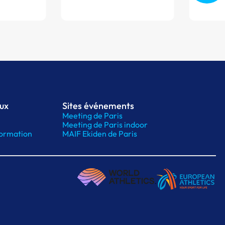
aux
Sites événements
Meeting de Paris
Meeting de Paris indoor
ormation
MAIF Ekiden de Paris