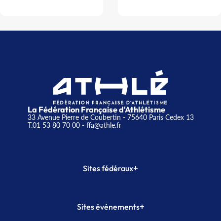
La Fédération Française d'Athlétisme
33 Avenue Pierre de Coubertin - 75640 Paris Cedex 13
T.01 53 80 70 00
- ffa@athle.fr
+
Sites fédéraux
SI-FFA
CALORG
+
Sites événements
Plateforme Formation