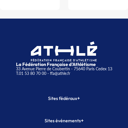
La Fédération Française d'Athlétisme
33 Avenue Pierre de Coubertin - 75640 Paris Cedex 13
T.01 53 80 70 00
- ffa@athle.fr
+
Sites fédéraux
SI-FFA
CALORG
+
Sites événements
Plateforme Formation