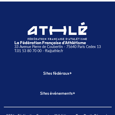
La Fédération Française d'Athlétisme
33 Avenue Pierre de Coubertin - 75640 Paris Cedex 13
T.01 53 80 70 00
- ffa@athle.fr
+
Sites fédéraux
SI-FFA
CALORG
+
Sites événements
Plateforme Formation
Meeting de Paris
Meeting de Paris indoor
MAIF Ekiden de Paris