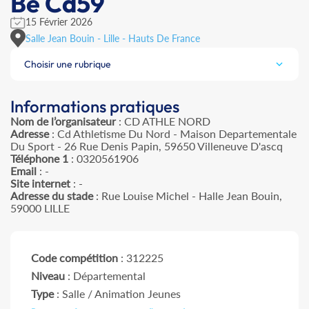
Be Cd59
15 Février 2026
Salle Jean Bouin - Lille - Hauts De France
Choisir une rubrique
Informations pratiques
Nom de l’organisateur
: CD ATHLE NORD
Adresse
: Cd Athletisme Du Nord - Maison Departementale
Du Sport - 26 Rue Denis Papin, 59650 Villeneuve D'ascq
Téléphone 1
: 0320561906
Email
: -
Site internet
: -
Adresse du stade
: Rue Louise Michel - Halle Jean Bouin,
59000 LILLE
Code compétition
: 312225
Niveau
: Départemental
Type
: Salle / Animation Jeunes