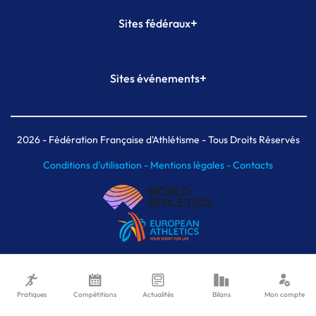
+
Sites fédéraux
SI-FFA
CALORG
+
Sites événements
Plateforme Formation
Meeting de Paris
Meeting de Paris indoor
MAIF Ekiden de Paris
2026
- Fédération Française d'Athlétisme - Tous Droits Réservés
Conditions d'utilisation -
Mentions légales -
Contacts
Pratiques
Compétitions
Actualités
Bilans
Mon compte