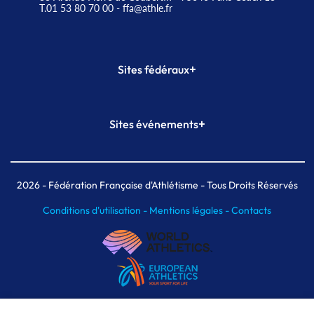
T.01 53 80 70 00
- ffa@athle.fr
+
Sites fédéraux
SI-FFA
CALORG
+
Sites événements
Plateforme Formation
Meeting de Paris
Meeting de Paris indoor
MAIF Ekiden de Paris
2026
- Fédération Française d'Athlétisme - Tous Droits Réservés
Conditions d'utilisation -
Mentions légales -
Contacts