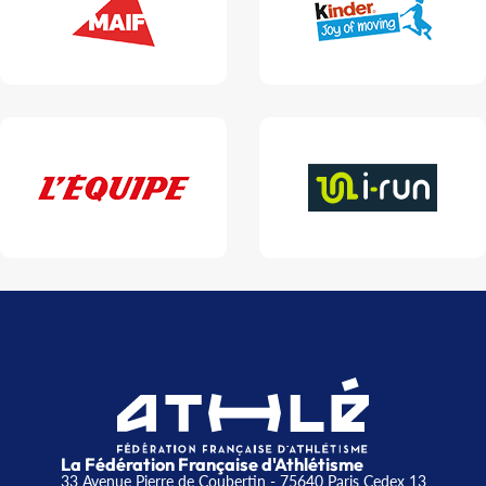
La Fédération Française d'Athlétisme
33 Avenue Pierre de Coubertin - 75640 Paris Cedex 13