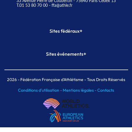
33 Avenue Pierre de Coubertin - 75640 Paris Cedex 13
T.01 53 80 70 00
- ffa@athle.fr
+
Sites fédéraux
SI-FFA
CALORG
+
Sites événements
Plateforme Formation
Meeting de Paris
Meeting de Paris indoor
MAIF Ekiden de Paris
2026
- Fédération Française d'Athlétisme - Tous Droits Réservés
Conditions d'utilisation -
Mentions légales -
Contacts