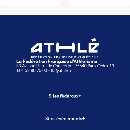
La Fédération Française d'Athlétisme
33 Avenue Pierre de Coubertin - 75640 Paris Cedex 13
T.01 53 80 70 00
- ffa@athle.fr
+
Sites fédéraux
SI-FFA
CALORG
+
Sites événements
Plateforme Formation
Meeting de Paris