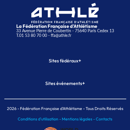
La Fédération Française d'Athlétisme
33 Avenue Pierre de Coubertin - 75640 Paris Cedex 13
T.01 53 80 70 00
- ffa@athle.fr
+
Sites fédéraux
SI-FFA
CALORG
+
Sites événements
Plateforme Formation
Meeting de Paris
Meeting de Paris indoor
MAIF Ekiden de Paris
2026
- Fédération Française d'Athlétisme - Tous Droits Réservés
Conditions d'utilisation -
Mentions légales -
Contacts