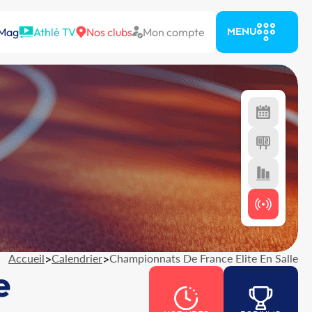
 Mag
Athlé TV
Nos clubs
Mon compte
MENU
Accueil
>
Calendrier
>
Championnats De France Elite En Salle
e