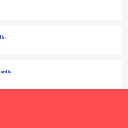
lle
salle