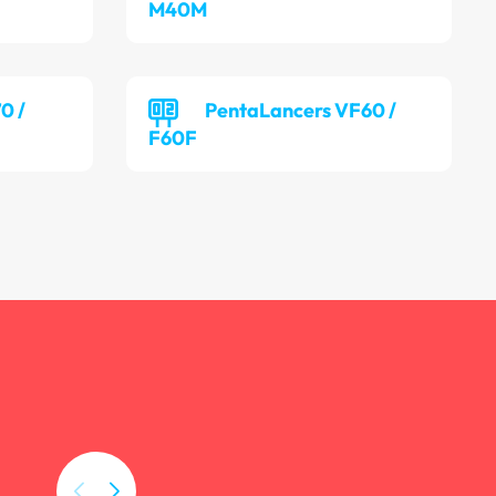
M40M
0 /
PentaLancers VF60 /
F60F