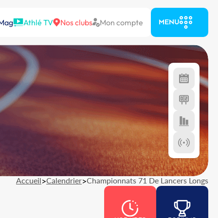
 Mag
Athlé TV
Nos clubs
Mon compte
MENU
Accueil
>
Calendrier
>
Championnats 71 De Lancers Longs