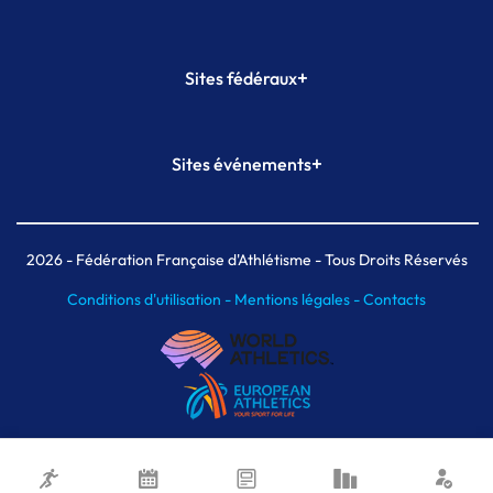
+
Sites fédéraux
SI-FFA
CALORG
+
Sites événements
Plateforme Formation
Meeting de Paris
Meeting de Paris indoor
MAIF Ekiden de Paris
2026
- Fédération Française d'Athlétisme - Tous Droits Réservés
Conditions d'utilisation -
Mentions légales -
Contacts