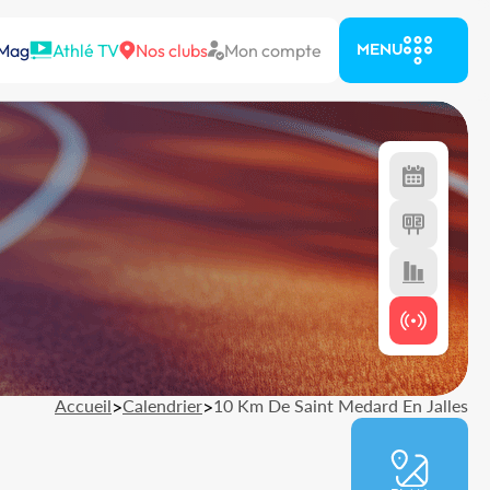
 Mag
Athlé TV
Nos clubs
Mon compte
MENU
Accueil
>
Calendrier
>
10 Km De Saint Medard En Jalles