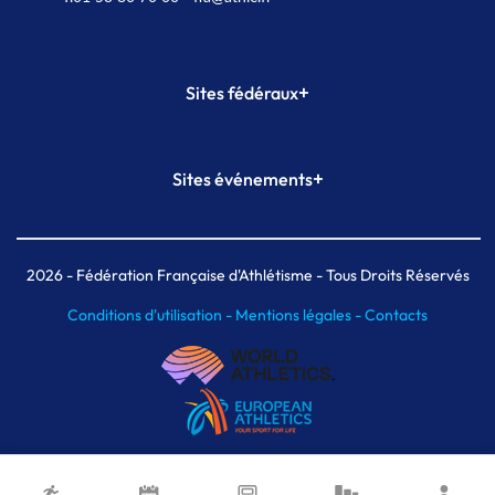
+
Sites fédéraux
SI-FFA
CALORG
+
Sites événements
Plateforme Formation
Meeting de Paris
Meeting de Paris indoor
MAIF Ekiden de Paris
2026
- Fédération Française d'Athlétisme - Tous Droits Réservés
Conditions d'utilisation -
Mentions légales -
Contacts