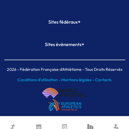
+
Sites fédéraux
SI-FFA
CALORG
+
Sites événements
Plateforme Formation
Meeting de Paris
Meeting de Paris indoor
MAIF Ekiden de Paris
2026
- Fédération Française d'Athlétisme - Tous Droits Réservés
Conditions d'utilisation -
Mentions légales -
Contacts