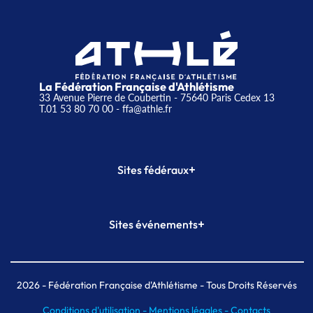
La Fédération Française d'Athlétisme
33 Avenue Pierre de Coubertin - 75640 Paris Cedex 13
T.01 53 80 70 00
- ffa@athle.fr
+
Sites fédéraux
SI-FFA
CALORG
+
Sites événements
Plateforme Formation
Meeting de Paris
Meeting de Paris indoor
MAIF Ekiden de Paris
2026
- Fédération Française d'Athlétisme - Tous Droits Réservés
Conditions d'utilisation -
Mentions légales -
Contacts