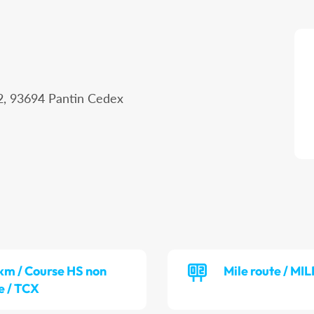
 2, 93694 Pantin Cedex
km / Course HS non
Mile route / MIL
le / TCX