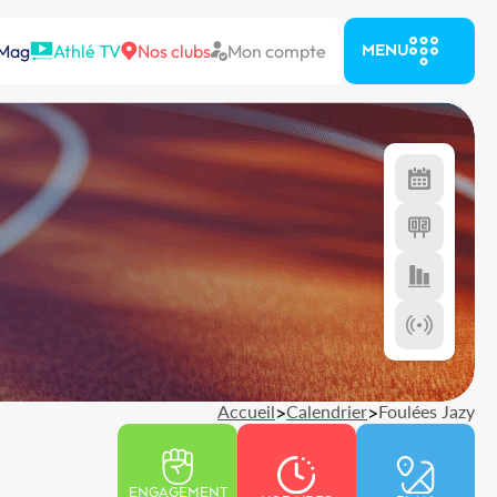
 Mag
Athlé TV
Nos clubs
Mon compte
MENU
Accueil
>
Calendrier
>
Foulées Jazy
ENGAGEMENT