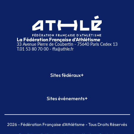
La Fédération Française d'Athlétisme
33 Avenue Pierre de Coubertin - 75640 Paris Cedex 13
T.01 53 80 70 00
- ffa@athle.fr
+
Sites fédéraux
SI-FFA
CALORG
+
Sites événements
Plateforme Formation
Meeting de Paris
Meeting de Paris indoor
MAIF Ekiden de Paris
2026
- Fédération Française d'Athlétisme - Tous Droits Réservés