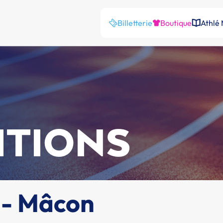
Billetterie
Boutique
Athlé
ITIONS
s - Mâcon