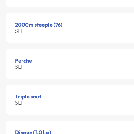
2000m steeple (76)
SEF -
Perche
SEF -
Triple saut
SEF -
Disque (1.0 kg)