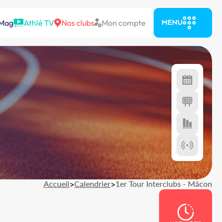
 Mag
Athlé TV
Nos clubs
Mon compte
MENU
Accueil
>
Calendrier
>
1er Tour Interclubs - Mâcon