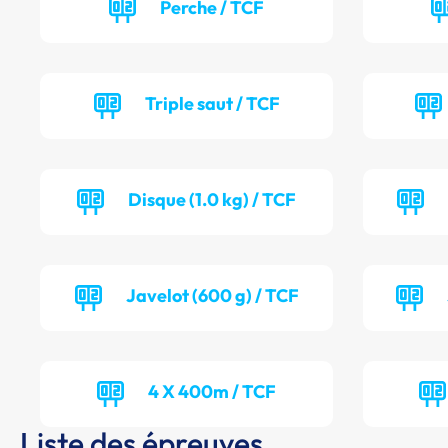
Perche / TCF
Triple saut / TCF
Disque (1.0 kg) / TCF
Javelot (600 g) / TCF
4 X 400m / TCF
Liste des épreuves