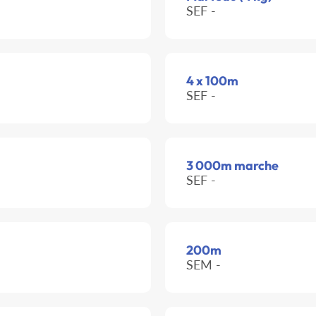
SEF -
4 x 100m
SEF -
3 000m marche
SEF -
200m
SEM -