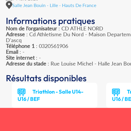
Salle Jean Bouin - Lille - Hauts De France
Informations pratiques
Nom de l’organisateur
: CD ATHLE NORD
Adresse
: Cd Athletisme Du Nord - Maison Departeme
D'ascq
Téléphone 1
: 0320561906
Email
: -
Site internet
: -
Adresse du stade
: Rue Louise Michel - Halle Jean Bo
Résultats disponibles
Triathlon - Salle U14-
T
U16 / BEF
U16 / B