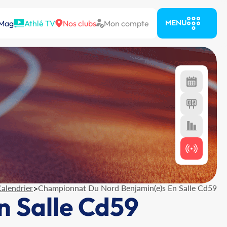
 Mag
Athlé TV
Nos clubs
Mon compte
MENU
alendrier
>
Championnat Du Nord Benjamin(e)s En Salle Cd59
 Salle Cd59