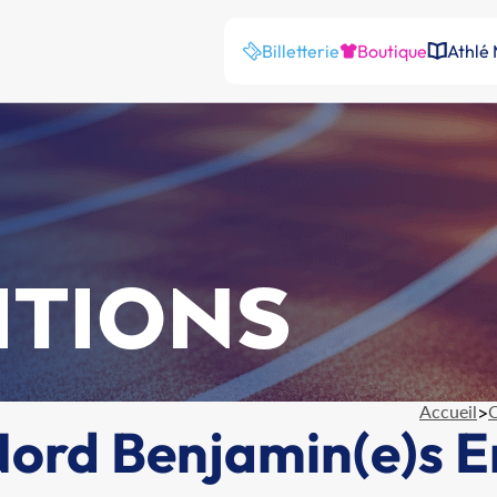
Billetterie
Boutique
Athlé
ITIONS
Accueil
>
C
rd Benjamin(e)s En