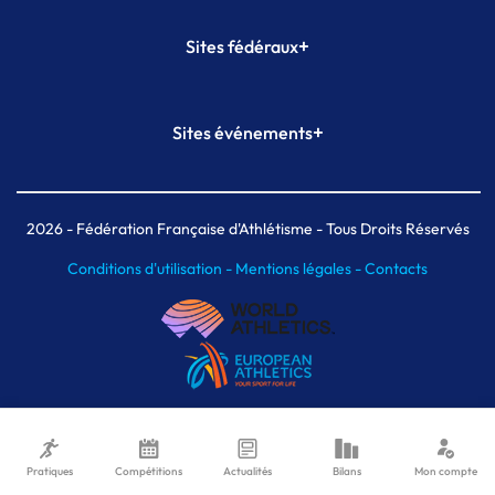
+
Sites fédéraux
SI-FFA
CALORG
+
Sites événements
Plateforme Formation
Meeting de Paris
Meeting de Paris indoor
MAIF Ekiden de Paris
2026
- Fédération Française d'Athlétisme - Tous Droits Réservés
Conditions d'utilisation -
Mentions légales -
Contacts
Pratiques
Compétitions
Actualités
Bilans
Mon compte