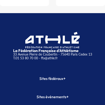
La Fédération Française d'Athlétisme
33 Avenue Pierre de Coubertin - 75640 Paris Cedex 13
T.01 53 80 70 00
- ffa@athle.fr
+
Sites fédéraux
SI-FFA
CALORG
+
Sites événements
Plateforme Formation
Meeting de Paris