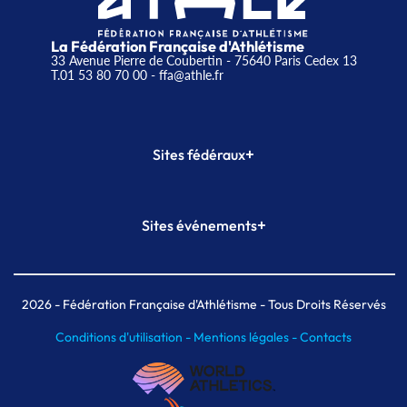
La Fédération Française d'Athlétisme
33 Avenue Pierre de Coubertin - 75640 Paris Cedex 13
T.01 53 80 70 00
- ffa@athle.fr
+
Sites fédéraux
SI-FFA
CALORG
+
Sites événements
Plateforme Formation
Meeting de Paris
Meeting de Paris indoor
MAIF Ekiden de Paris
2026
- Fédération Française d'Athlétisme - Tous Droits Réservés
Conditions d'utilisation -
Mentions légales -
Contacts