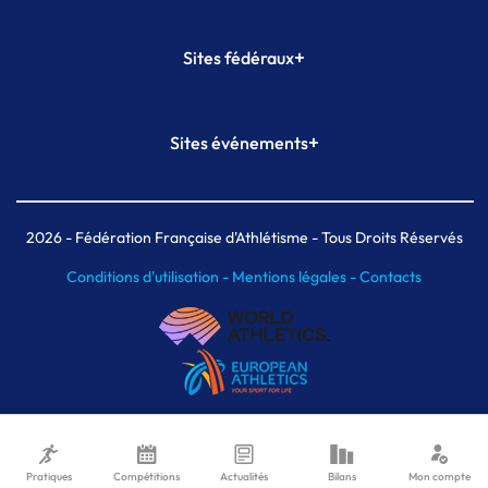
+
Sites fédéraux
SI-FFA
CALORG
+
Sites événements
Plateforme Formation
Meeting de Paris
Meeting de Paris indoor
MAIF Ekiden de Paris
2026
- Fédération Française d'Athlétisme - Tous Droits Réservés
Conditions d'utilisation -
Mentions légales -
Contacts
Pratiques
Compétitions
Actualités
Bilans
Mon compte