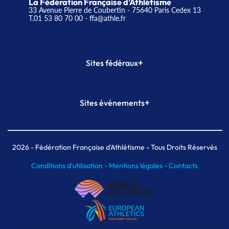
La Fédération Française d'Athlétisme
33 Avenue Pierre de Coubertin - 75640 Paris Cedex 13
T.01 53 80 70 00
- ffa@athle.fr
+
Sites fédéraux
SI-FFA
CALORG
+
Sites événements
Plateforme Formation
Meeting de Paris
Meeting de Paris indoor
MAIF Ekiden de Paris
2026
- Fédération Française d'Athlétisme - Tous Droits Réservés
Conditions d'utilisation -
Mentions légales -
Contacts