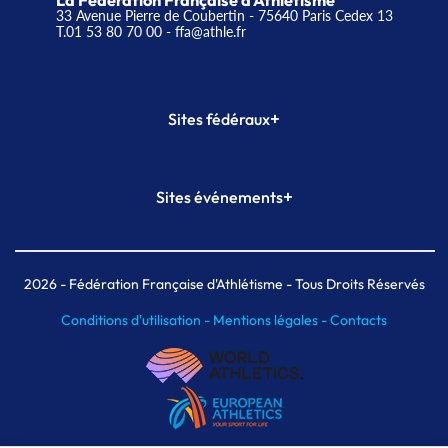
La Fédération Française d'Athlétisme
33 Avenue Pierre de Coubertin - 75640 Paris Cedex 13
T.01 53 80 70 00
- ffa@athle.fr
+
Sites fédéraux
SI-FFA
CALORG
+
Sites événements
Plateforme Formation
Meeting de Paris
Meeting de Paris indoor
MAIF Ekiden de Paris
2026
- Fédération Française d'Athlétisme - Tous Droits Réservés
Conditions d'utilisation -
Mentions légales -
Contacts