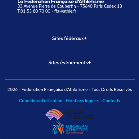
La Fédération Française d'Athlétisme
33 Avenue Pierre de Coubertin - 75640 Paris Cedex 13
T.01 53 80 70 00
- ffa@athle.fr
+
Sites fédéraux
SI-FFA
CALORG
+
Sites événements
Plateforme Formation
Meeting de Paris
Meeting de Paris indoor
MAIF Ekiden de Paris
2026
- Fédération Française d'Athlétisme - Tous Droits Réservés
Conditions d'utilisation -
Mentions légales -
Contacts