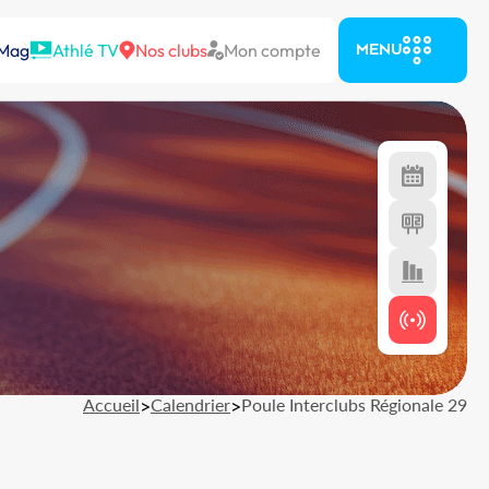
 Mag
Athlé TV
Nos clubs
Mon compte
MENU
Accueil
>
Calendrier
>
Poule Interclubs Régionale 29