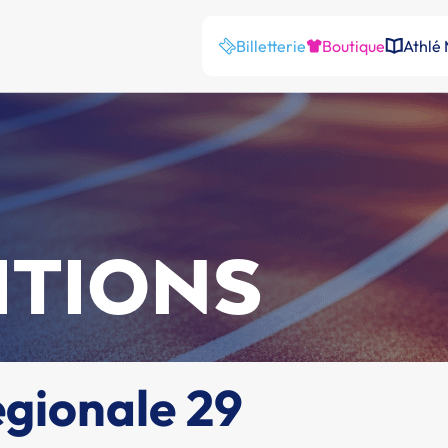
Billetterie
Boutique
Athlé
ITIONS
égionale 29