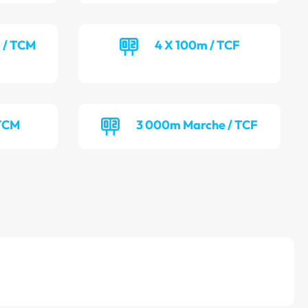
) / TCM
4 X 100m / TCF
 TCM
3 000m Marche / TCF