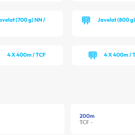
avelot (700 g) NN /
Javelot (800 g
4 X 400m / TCF
4 X 400m /
200m
TCF -