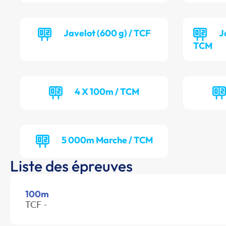
Javelot (600 g) / TCF
J
TCM
4 X 100m / TCM
5 000m Marche / TCM
Liste des épreuves
100m
TCF -