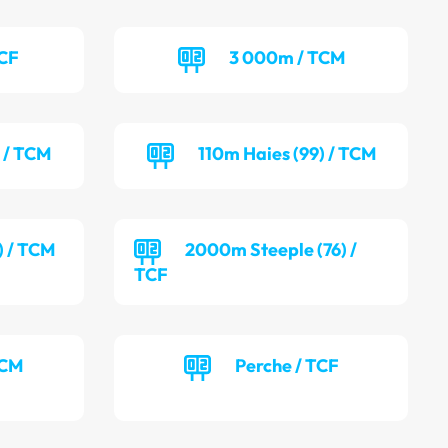
TCF
3 000m / TCM
) / TCM
110m Haies (99) / TCM
) / TCM
2000m Steeple (76) /
TCF
TCM
Perche / TCF