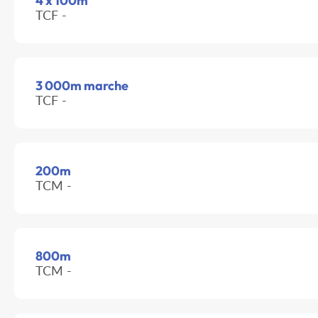
4 x 100m
TCF -
3 000m marche
TCF -
200m
TCM -
800m
TCM -